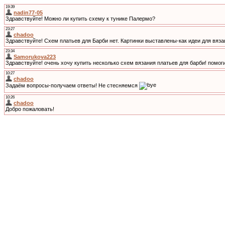
19:39
nadin77-05
Здравствуйте! Можно ли купить схему к тунике Палермо?
23:27
chadoo
Здравствуйте! Схем платьев для Барби нет. Картинки выставлены-как идеи для вяза
23:34
Samorukova223
Здравствуйте! очень хочу купить несколько схем вязания платьев для барби! помоги
10:27
chadoo
Задаём вопросы-получаем ответы! Не стесняемся
10:26
chadoo
Добро пожаловать!