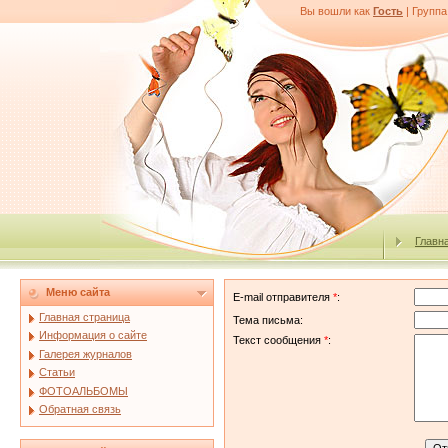
Вы вошли как
Гость
|
Группа
Главн
Меню сайта
E-mail отправителя
*
:
Главная страница
Тема письма:
Информация о сайте
Текст сообщения
*
:
Галерея журналов
Статьи
ФОТОАЛЬБОМЫ
Обратная связь