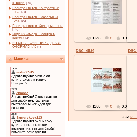
оттенки.
[190]
04.12.2009
Палитра цветов. Контрастные
тона.
[79]
chado
Палитра цветов. Пастельные
тона.
[91]
Палитра цветов. Холодные тона.
[113]
Мода из комода. Палитра в
одежде.
1146
0
0.0
[46]
ВЯЗАНЫЕ СУВЕНИРЫ, ДЕКОР,
ОФОРМЛЕНИЕ
[43]
DSC_4586
DSC
Мини-чат
04.12.2009
chado
1188
0
0.0
1-12
13-2