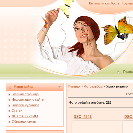
Вы вошли как
Гость
|
Группа
Главн
Главная
»
Фотоальбом
» Уроки вязания
Меню сайта
Крат
Главная страница
Информация о сайте
Фотографий в альбоме
:
228
Галерея журналов
Статьи
ФОТОАЛЬБОМЫ
DSC_4543
DSC
Обратная связь