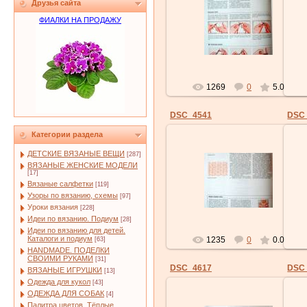
Друзья сайта
04.12.2009
ФИАЛКИ НА ПРОДАЖУ
chado
1269
0
5.0
DSC_4541
DSC
Категории раздела
ДЕТСКИЕ ВЯЗАНЫЕ ВЕЩИ
[287]
ВЯЗАНЫЕ ЖЕНСКИЕ МОДЕЛИ
04.12.2009
[17]
Вязаные салфетки
[119]
chado
Узоры по вязанию, схемы
[97]
Уроки вязания
[228]
Идеи по вязанию. Подиум
[28]
Идеи по вязанию для детей.
Каталоги и подиум
1235
0
0.0
[63]
HANDMADE. ПОДЕЛКИ
СВОИМИ РУКАМИ
[31]
DSC_4617
DSC
ВЯЗАНЫЕ ИГРУШКИ
[13]
Одежда для кукол
[43]
ОДЕЖДА ДЛЯ СОБАК
[4]
Палитра цветов. Тёплые