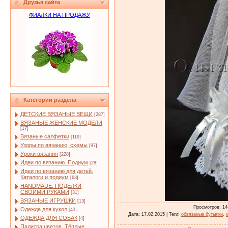
Друзья сайта
ФИАЛКИ НА ПРОДАЖУ
Категории раздела
ДЕТСКИЕ ВЯЗАНЫЕ ВЕЩИ
[287]
ВЯЗАНЫЕ ЖЕНСКИЕ МОДЕЛИ
[17]
Вязаные салфетки
[119]
Узоры по вязанию, схемы
[97]
Уроки вязания
[228]
Идеи по вязанию. Подиум
[28]
Идеи по вязанию для детей.
Каталоги и подиум
[63]
HANDMADE. ПОДЕЛКИ
СВОИМИ РУКАМИ
[31]
ВЯЗАНЫЕ ИГРУШКИ
[13]
Просмотров
: 14
Одежда для кукол
[43]
Дата
: 17.02.2015 |
Теги
:
обвязаные бутылки
,
ОДЕЖДА ДЛЯ СОБАК
[4]
Палитра цветов. Тёплые