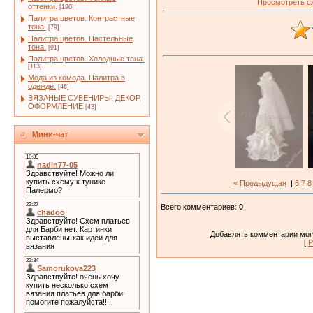
Просмотреть ф
оттенки.
[190]
Палитра цветов. Контрастные
тона.
[79]
Палитра цветов. Пастельные
тона.
[91]
Палитра цветов. Холодные тона.
[113]
Мода из комода. Палитра в
одежде.
[46]
ВЯЗАНЫЕ СУВЕНИРЫ, ДЕКОР,
ОФОРМЛЕНИЕ
[43]
Мини-чат
« Предыдущая
|
6
7
8
Всего комментариев
:
0
Добавлять комментарии могу
[
Р