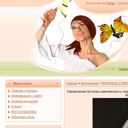
Вы вошли как
Гость
|
Группа
Главн
Главная
»
Фотоальбом
»
ВЯЗАНЫЕ СУВЕ
Меню сайта
Главная страница
Оформление бутылок шампанского к свадь
б
Информация о сайте
Галерея журналов
Статьи
ФОТОАЛЬБОМЫ
Обратная связь